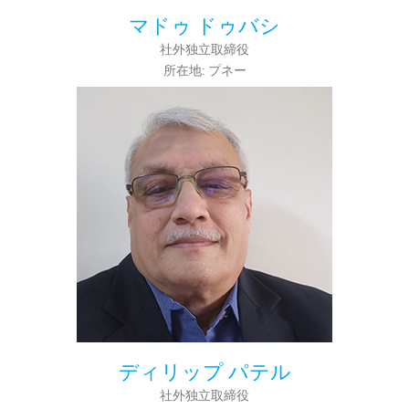
マドゥ ドゥバシ
社外独立取締役
所在地: プネー
ディリップ パテル
社外独立取締役